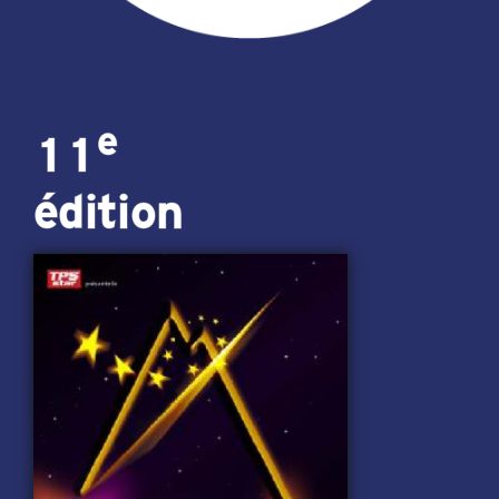
e
11
édition