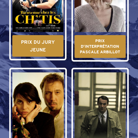
PRIX
PRIX DU JURY
D’INTERPRÉTATION
JEUNE
PASCALE ARBILLOT