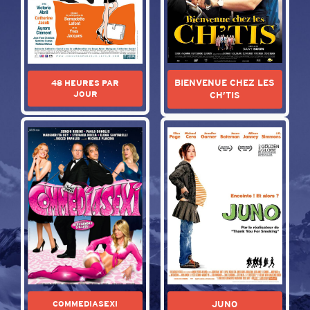
BIENVENUE CHEZ LES
48 HEURES PAR
JOUR
CH’TIS
JUNO
COMMEDIASEXI